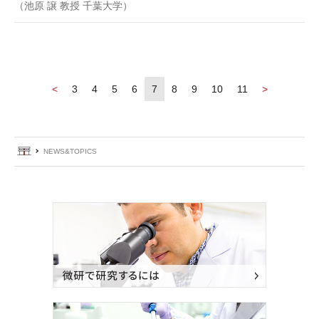
（池原 譲 教授 千葉大学）
3
4
5
6
7
8
9
10
11
ホーム
NEWS&TOPICS