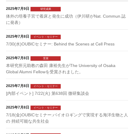
2025年7月9日
研究成果
体外の培養子宮で着床と発生に成功（伊川研がNat. Commun.誌
に発表）
2025年7月8日
イベント・セミナー
7/30(水)OUBICセミナー: Behind the Scenes at Cell Press
2025年7月8日
受賞
本研究所元助教の森田 康裕先生がThe University of Osaka
Global Alumni Fellowを受賞されました。
2025年7月8日
イベント・セミナー
[内部イベント] 7/22(火) 第638回 微研集談会
2025年7月8日
イベント・セミナー
7/18(金)OUBICセミナー:バイオロギングで実現する海洋生物と人
の 持続可能な共生社会