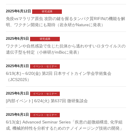
2025年6月12日
研究成果
免疫vsマラリア原虫 攻防の鍵を握るタンパク質RIFINの機能を解
明、ワクチン開発にも期待（岩永研がNatureに発表）
2025年6月5日
研究成果
ワクチンや自然感染で生じた抗体から逃れやすいロタウイルスの
遺伝子型を特定（小林研がmBioに発表）
2025年6月1日
イベント・セミナー
6/19(木)～6/20(金) 第2回 日本サイトカイン学会学術集会
（JCS2025）
2025年6月1日
イベント・セミナー
[内部イベント] 6/24(火) 第637回 微研集談会
2025年6月1日
イベント・セミナー
6/13(金) Advanced Seminar Series「疾患の超微細構造, 化学組
成, 機械的特性を分析するためのナノイメージング技術の開発」