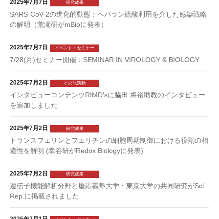
2025年7月7日
研究成果
SARS-CoV-2の進化的動態：ヘパラン硫酸利用を介した感染戦略
の解明（荒瀬研がmBioに発表）
2025年7月7日
イベント・セミナー
7/28(月)セミナー開催：SEMINAR IN VIROLOGY & BIOLOGY
2025年7月2日
その他活動
インタビューコンテンツRIMD'sに脇田 将裕助教のインタビュー
を追加しました
2025年7月2日
研究成果
トランスフェリンとフェリチンの細胞周期制御における役割の相
違性を解明 (幸谷研がRedox Biologyに発表)
2025年7月2日
研究成果
遺伝子機能解析分野と慶応義塾大学・東京大学の共同研究がSci.
Rep.に掲載されました