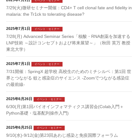
2025年7月1日
イベント・セミナー
7/29(火)微研セミナー開催：CD4+ T cell clonal fate and fidelity in
malaria: the Tr1ck to tolerating disease?
2025年7月1日
イベント・セミナー
7/28(月) Advanced Seminar Series「核酸・RNA創薬を加速する
LNP技術 ～設計コンセプトおよび将来展望～」（秋田 英万 教授
東北大学）
2025年7月1日
イベント・セミナー
7/31開催：SpringX 超学校 高校生のためのミチシルベ：第1回 世
界とつながる 蚊と感染症のサイエンス -Zoomでつながる感染症
の最前線-
2025年6月26日
イベント・セミナー
6/30(月)第1回バイオインフォマティクス講習会(Colab入門＋
Python基礎・塩基配列操作入門)
2025年6月25日
イベント・セミナー
9/10(水)-9/12(金)第23回あわじ感染と免疫国際フォーラム