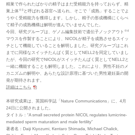
精巣で作られたばかりの精子はまだ受精能力を持っておらず、精
※3
巣上体
と呼ばれる器官へ送られ、そこで「成熟」することでよ
うやく受精能力を獲得します。しかし、精子の形成機構にくらべ
て精子の成熟機構は解明が進んでいませんでした。
※4
今回、研究グループは、ゲノム編集技術で遺伝子ノックアウト
マウスを作製することにより、NICOLが精子を成熟させるスイッ
チとして機能していることを解明しました。研究グループはこれ
までに同様なスイッチたんぱく質としてNELL2を同定していまし
たが、今回の研究でNICOLがスイッチたんぱく質としてNELL2と
一緒に機能することも解明しました。これにより、男性不妊のメ
カニズムの解明や、あらたな設計原理に基づいた男性避妊薬の開
発が期待されます。
詳細はこちら
本研究成果は、英国科学誌「Nature Communications」に、4月
24日に公開されました。
タイトル：“A small secreted protein NICOL regulates lumicrine-
mediated sperm maturation and male fertility”
著者名：Daiji Kiyozumi, Kentaro Shimada, Michael Chalick,