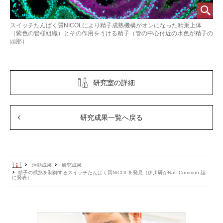
スイッチたんぱく質NICOLにより精子成熟機構がオンになった精巣上体
（紫色の管様組織）とその作用をうける精子（管の中心付近の水色が精子の
頭部）
研究室の詳細
研究成果一覧へ戻る
ホーム
活動成果
研究成果
精子の成熟を制御するスイッチたんぱく質NICOLを発見（伊川研がNat. Commun.誌
に発表）