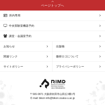
ページトップへ
所内専用
中央実験室機器予約
講堂・会議室予約
お知らせ
出版物
関連リンク
微研ロゴについて
サイトポリシー
プライバシーポリシー
〒565-0871 大阪府吹田市山田丘3番1号
E-mail:
biken-info@biken.osaka-u.ac.jp