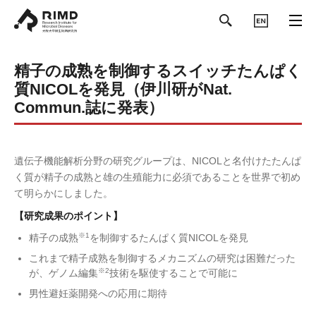
ENGLISH
精子の成熟を制御するスイッチたんぱく
質NICOLを発見（伊川研がNat.
Commun.誌に発表）
遺伝子機能解析分野の研究グループは、NICOLと名付けたたんぱ
く質が精子の成熟と雄の生殖能力に必須であることを世界で初め
て明らかにしました。
【研究成果のポイント】
※1
精子の成熟
を制御するたんぱく質NICOLを発見
これまで精子成熟を制御するメカニズムの研究は困難だった
※2
が、ゲノム編集
技術を駆使することで可能に
男性避妊薬開発への応用に期待