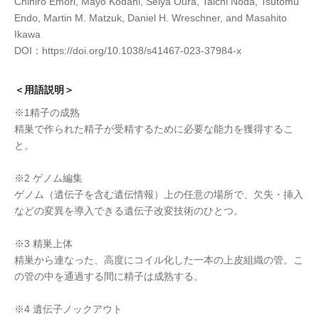
Chihiro Emori, Mayo Kodani, Seiya Oura, Taichi Noda, Tsutomu
Endo, Martin M. Matzuk, Daniel H. Wreschner, and Masahito
Ikawa
DOI：https://doi.org/10.1038/s41467-023-37984-x
＜用語説明＞
※1精子の成熟
精巣で作られた精子が受精するために必要な能力を獲得するこ
と。
※2 ゲノム編集
ゲノム（遺伝子を含む遺伝情報）上の任意の場所で、欠失・挿入
などの変異を導入できる遺伝子改変技術のひとつ。
※3 精巣上体
精巣から連なった、高度にコイル化した一本の上皮組織の管。こ
の管の中を通過する間に精子は成熟する。
※4 遺伝子ノックアウト