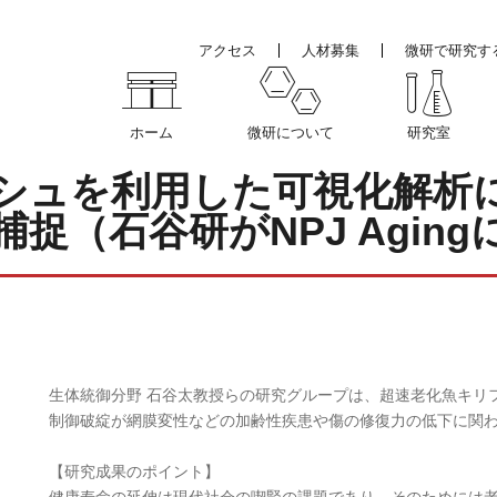
アクセス
人材募集
微研で研究す
ホーム
微研について
研究室
シュを利用した可視化解析に
捉（石谷研がNPJ Aging
生体統御分野 石谷太教授らの研究グループは、超速老化魚キリ
制御破綻が網膜変性などの加齢性疾患や傷の修復力の低下に関
【研究成果のポイント】