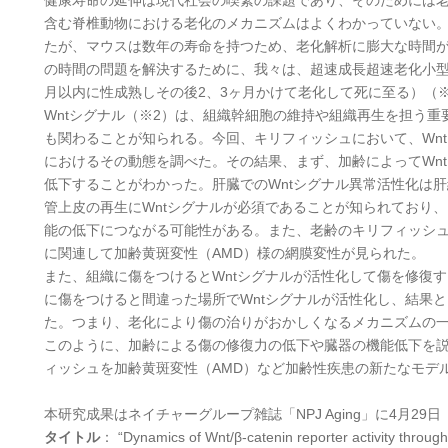
健康寿命の延伸は現代社会の喫緊の課題であり、そのためには
含む脊椎動物における老化のメカニズムはよくわかっていない
たが、マウスは数年の寿命を持つため、老化解析に膨大な時間
の時間の問題を解決するために、我々は、超速成長超速老化小型
月以内に性成熟しその後2、3ヶ月かけて老化して死に至る）（
Wntシグナル（※2）は、組織幹細胞の維持や組織再生を担う
も関わることが知られる。今回、キリフィッシュにおいて、Wn
におけるその動態を調べた。その結果、まず、加齢によってWn
低下することがわかった。肝臓でのWntシグナル異常活性化は
管上皮の再生にWntシグナルが必須であることが知られており、
能の低下につながる可能性がある。また、老齢のキリフィッシュ
に関連して加齢黄斑変性（AMD）様の網膜変性が見られた。
また、組織に傷をつけるとWntシグナルが活性化して傷を修復
に傷をつけると間違った場所でWntシグナルが活性化し、結果
た。つまり、老化により傷の治りがおかしくなるメカニズムの
このように、加齢による傷の修復力の低下や臓器の機能低下を
ィッシュを加齢黄斑変性（AMD）など加齢性疾患の新たなモデ
本研究成果はネイチャーグループ雑誌「NPJ Aging」に4月2
タイトル
： “Dynamics of Wnt/β-catenin reporter activity throughou