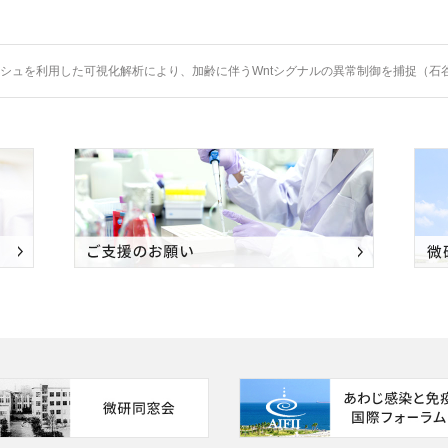
シュを利用した可視化解析により、加齢に伴うWntシグナルの異常制御を捕捉（石谷研が