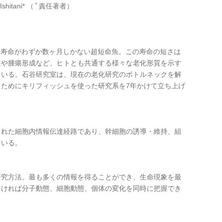
＊
shitani* （
責任著者）
、寿命がわずか数ヶ月しかない超短命魚。この寿命の短さは
性や腫瘍形成など、ヒトとも共通する様々な老化形質を示す
ている。石谷研究室は、現在の老化研究のボトルネックを解
ためにキリフィッシュを使った研究系を7年かけて立ち上げ
された細胞内情報伝達経路であり、幹細胞の誘導・維持、組
ている。
研究方法。最も多くの情報を得ることができ、生命現象を最
さければ分子動態、細胞動態、個体の変化を同時に把握でき