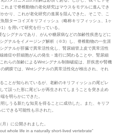
老化のメカニズムの理解は必須である。しかし、我々ヒトを
。これまで脊椎動物の老化研究はマウスをモデルに進んでき
がかかり、これが老化研究の進展を阻んできた。そこで、こ
魚類ターコイズキリフィッシュ（略称キリフィッシュ、1ヶ
※1）を用いて研究を行っている。
重要なシグナルであり、がんや糖尿病などの加齢性疾患などに
tシグナルをイメージング解析（※3）し、脊椎動物の一生涯
tシグナルが肝臓で異常活性化し、腎尿細管上皮で異常活性
肝線維症や肝細胞がんの発生・進行に関わることや、腎尿細
これらの加齢によるWntシグナル制御破綻は、肝疾患や腎機
の網膜では、Wntシグナルの異常活性化が検出され、それ
することが知られているが、老齢のキリフィッシュの尾ビレ
として誤った形に尾ビレが再生されてしまうことを突き止め
一端を明らかにできた。
説明しうる新たな知見を得ることに成功した。また、キリフ
ルにできる可能性も示された。
9日（月）に公開されました。
t whole life in a naturally short-lived vertebrate”