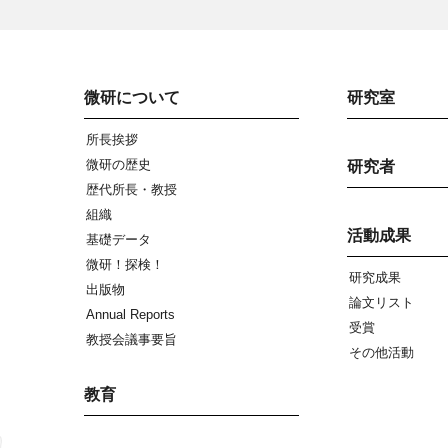
微研について
研究室
所長挨拶
微研の歴史
研究者
歴代所長・教授
組織
活動成果
基礎データ
微研！探検！
研究成果
出版物
論文リスト
Annual Reports
受賞
教授会議事要旨
その他活動
教育