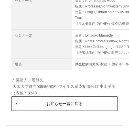
セミナー①
演者：Prof. Thomas Hope
所属：Professor,Northwestern Unive
演題：Drug Distribution at SHIV Inf
Tract
（サル個体内でのHIVや薬剤の動
セミナー②
演者：Dr. João Mamede
所属：Post Doctoral Fellow, Northwe
演題：Live Cell Imaging of HIV-1 R
（培養細胞内でのHIVの動態につ
場 所
微生物病研究所 本館1F 微研ホール
＊世話人／連絡先
大阪大学微生物病研究所 ウイルス感染制御分野 中山英美
（内線：8348）
お知らせ一覧に戻る