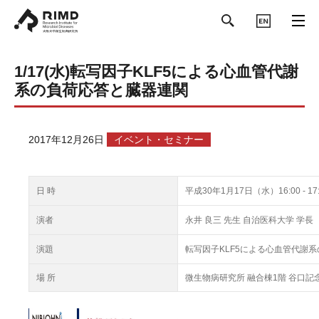
ENGLISH
1/17(水)転写因子KLF5による心血管代謝
系の負荷応答と臓器連関
2017年12月26日
イベント・セミナー
日 時
平成30年1月17日（水）16:00 - 17:
演者
永井 良三 先生 自治医科大学 学長
演題
転写因子KLF5による心血管代謝
場 所
微生物病研究所 融合棟1階 谷口記