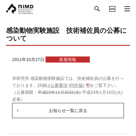
ENGLISH
感染動物実験施設 技術補佐員の公募に
ついて
2011年10月27日
新着情報
本研究所 感染動物実験施設では、技術補佐員の公募を行っ
ております。詳細は
公募要項
(PDF版)
をご覧下さい。
（公募期限：
平成23年11月30日(水)
平成24年1月10日(火)
必着）
お知らせ一覧に戻る