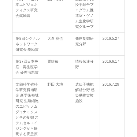
本エピジェネ
疫学融合プ
ティクス研究
ログラム推
会奨励賞
進室・ゲノ
ム生化学研
究グループ
第8回シグナル
大倉 寛也
発癌制御研
2016.5.27
ネットワーク
究分野
研究会 奨励賞
第37回日本炎
賈維臻
情報伝達分
2016.6.17
症・再生医学
野
会 優秀演題賞
文部科学省科
野田 大地
遺伝子機能
2016.7.29
学研究費補助
解析分野 感
金 新学術領域
染動物実験
研究 生殖細胞
施設
のエピゲノム
ダイナミクス
とその制御 ス
テムセルエイ
ジングから解
明する疾患原