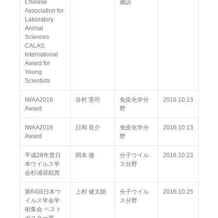
Chinese
施設
Association for
Laboratory
Animal
Sciences
CALAS
International
Award for
Young
Scientists
IWAA2016
谷村 憲司
免疫化学分
2016.10.13
Award
野
IWAA2016
日和 良介
免疫化学分
2016.10.13
Award
野
平成28年度日
岡本 徹
分子ウイル
2016.10.23
本ウイルス学
ス分野
会杉浦奨励賞
第64回日本ウ
上村 健太朗
分子ウイル
2016.10.25
イルス学会学
ス分野
術集会 ベスト