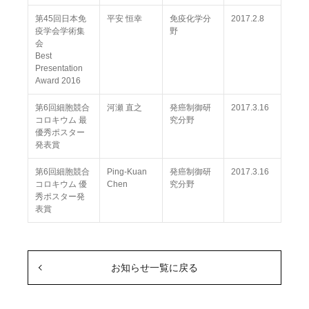
第45回日本免
平安 恒幸
免疫化学分
2017.2.8
疫学会学術集
野
会
Best
Presentation
Award 2016
第6回細胞競合
河瀬 直之
発癌制御研
2017.3.16
コロキウム 最
究分野
優秀ポスター
発表賞
第6回細胞競合
Ping-Kuan
発癌制御研
2017.3.16
コロキウム 優
Chen
究分野
秀ポスター発
表賞
お知らせ一覧に戻る