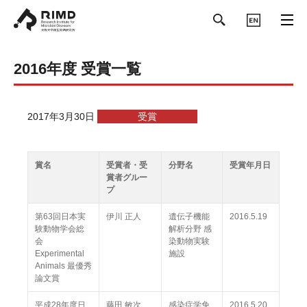
ENGLISH
2016年度 受賞一覧
2017年3月30日
受賞
賞名
受賞者・受
分野名
受賞年月日
賞者グルー
プ
第63回日本実
伊川 正人
遺伝子機能
2016.5.19
験動物学会総
解析分野 感
会
染動物実験
Experimental
施設
Animals 最優秀
論文賞
平成28年度日
藤田 敏次
感染症学免
2016.5.20