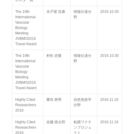
ポスター賞
The 19th
木戸屋 浩康
情報伝達分
2016.10.30
International
野
Vascular
Biology
Meeting
JVBMO2016
Travel Award
The 19th
村松 史隆
情報伝達分
2016.10.30
International
野
Vascular
Biology
Meeting
JVBMO2016
Travel Award
Highly Cited
審良 静男
自然免疫学
2016.11.16
Researchers
分野
2016
Highly Cited
佐藤 慎太郎
粘膜ワクチ
2016.11.16
Researchers
ンプロジェ
2016
クト