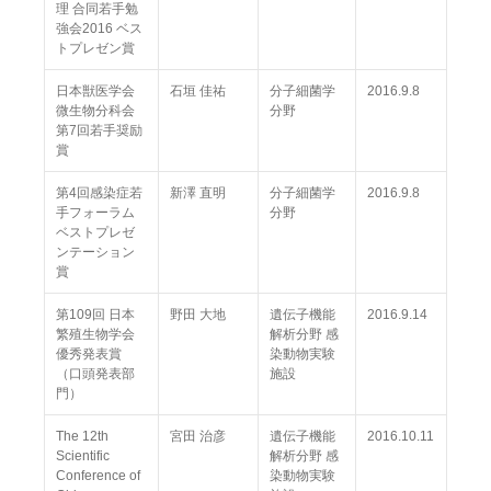
理 合同若手勉
強会2016 ベス
トプレゼン賞
日本獣医学会
石垣 佳祐
分子細菌学
2016.9.8
微生物分科会
分野
第7回若手奨励
賞
第4回感染症若
新澤 直明
分子細菌学
2016.9.8
手フォーラム
分野
ベストプレゼ
ンテーション
賞
第109回 日本
野田 大地
遺伝子機能
2016.9.14
繁殖生物学会
解析分野 感
優秀発表賞
染動物実験
（口頭発表部
施設
門）
The 12th
宮田 治彦
遺伝子機能
2016.10.11
Scientific
解析分野 感
Conference of
染動物実験