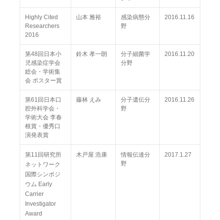
Highly Cited
山本 雅裕
感染病態分
2016.11.16
Researchers
野
2016
第48回日本小
鈴木 孝一朗
分子細菌学
2016.11.20
児感染症学会
分野
総会・学術集
会 ポスター賞
第61回日本口
藤林 えみ
分子遺伝分
2016.11.26
腔外科学会・
野
学術大会 李春
根賞・優秀口
演発表賞
第11回研究所
木戸屋 浩康
情報伝達分
2017.1.27
野
ネットワーク
国際シンポジ
ウム Early
Carrier
Investigator
Award