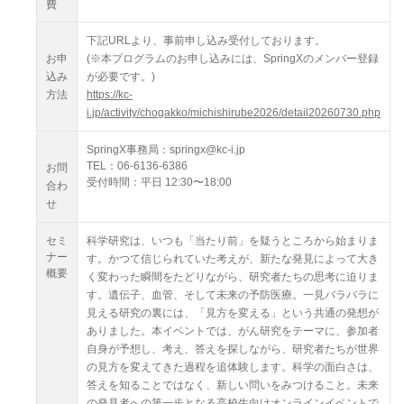
費
下記URLより、事前申し込み受付しております。
お申
(※本プログラムのお申し込みには、SpringXのメンバー登録
込み
が必要です。)
方法
https://kc-
i.jp/activity/chogakko/michishirube2026/detail20260730.php
SpringX事務局：springx@kc-i.jp
TEL：06-6136-6386
お問
受付時間：平日 12:30〜18:00
合わ
せ
セミ
科学研究は、いつも「当たり前」を疑うところから始まりま
ナー
す。かつて信じられていた考えが、新たな発見によって大き
概要
く変わった瞬間をたどりながら、研究者たちの思考に迫りま
す。遺伝子、血管、そして未来の予防医療。一見バラバラに
見える研究の裏には、「見方を変える」という共通の発想が
ありました。本イベントでは、がん研究をテーマに、参加者
自身が予想し、考え、答えを探しながら、研究者たちが世界
の見方を変えてきた過程を追体験します。科学の面白さは、
答えを知ることではなく、新しい問いをみつけること。未来
の発見者への第一歩となる高校生向けオンラインイベントで