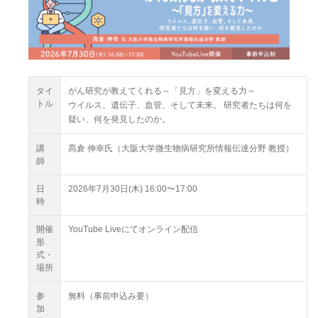
タイ
がん研究が教えてくれる～「見方」を変える力～
トル
ウイルス、遺伝子、血管、そして未来。 研究者たちは何を
疑い、何を発見したのか。
講
髙倉 伸幸氏（大阪大学微生物病研究所情報伝達分野 教授）
師
日
2026年7月30日(木) 16:00〜17:00
時
開催
YouTube Liveにてオンライン配信
形
式・
場所
参
無料（事前申込み要）
加