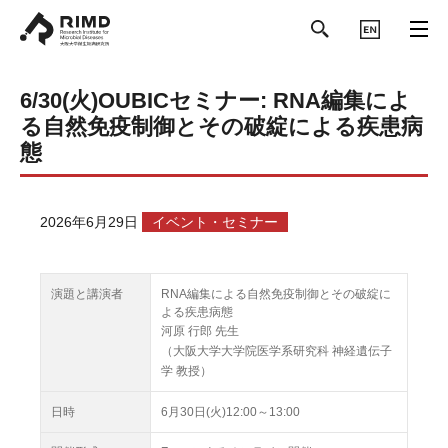
ENGLISH
6/30(火)OUBICセミナー: RNA編集によ
る自然免疫制御とその破綻による疾患病
態
2026年6月29日
イベント・セミナー
演題と講演者
RNA編集による自然免疫制御とその破綻に
よる疾患病態
河原 行郎 先生
（大阪大学大学院医学系研究科 神経遺伝子
学 教授）
日時
6月30日(火)12:00～13:00