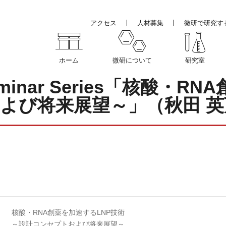
アクセス
人材募集
微研で研究す
ホーム
微研について
研究室
d Seminar Series「核酸
よび将来展望～」（秋田 英
核酸・RNA創薬を加速するLNP技術
～設計コンセプトおよび将来展望～