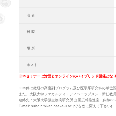
演 者
日 時
場 所
ホスト
※本セミナーは対面とオンラインのハイブリッド開催とな
※本件は微研の高度副プログラム及び医学系研究科の単位
また、大阪大学ファカルティ・ディベロップメント新任教
連絡先：大阪大学微生物病研究所 企画広報推進室（内線832
E-mail: suishin*biken.osaka-u.ac.jp(*を@に変えて下さい)