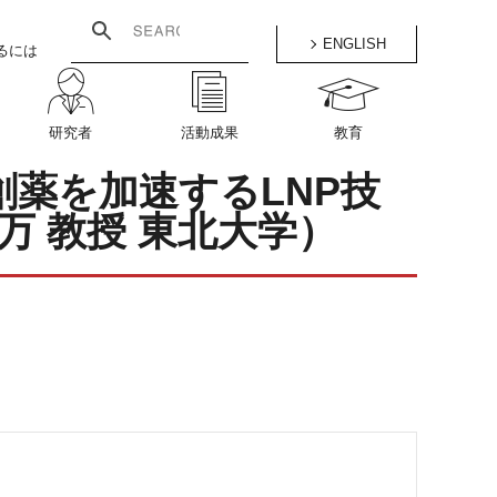
ENGLISH
るには
研究者
活動成果
教育
・RNA創薬を加速するLNP技
万 教授 東北大学）