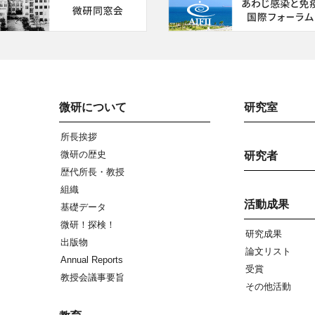
微研について
研究室
所長挨拶
微研の歴史
研究者
歴代所長・教授
組織
活動成果
基礎データ
微研！探検！
研究成果
出版物
論文リスト
Annual Reports
受賞
教授会議事要旨
その他活動