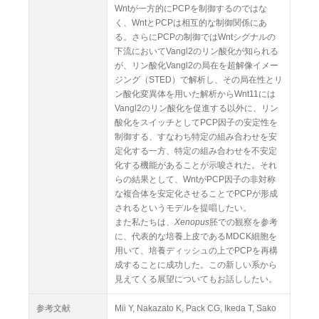
Wntが一方的にPCPを制御するのではな
く、WntとPCPは相互的な制御関係にあ
る。さらにPCPの制御ではWntシグナルの
下流においてVangl2のリン酸化が知られる
が、リン酸化Vangl2の局在を超解像イメー
ジング（STED）で解析し、その局在性とリ
ン酸化変異体を用いた解析からWnt11には
Vangl2のリン酸化を促進する以外に、リン
酸化をスイッチとしてPCP因子の安定性を
制御する、すなわち特定の組み合わせを安
定化する一方、特定の組み合わせを不安定
化する機能があることが示唆された。それ
らの結果として、WntがPCP因子の非対称
な複合体を安定化させることでPCPが形成
されるというモデルを提唱したい。
また私たちは、
Xenopus
胚での観察を参考
に、代表的な培養上皮であるMDCK細胞を
用いて、培養ディッシュの上でPCPを再構
成することに成功した。この新しい系から
見えてくる展望についてもお話ししたい。
参考文献
Mii Y, Nakazato K, Pack CG, Ikeda T, Sako