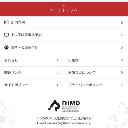
ページトップへ
所内専用
中央実験室機器予約
講堂・会議室予約
お知らせ
出版物
関連リンク
微研ロゴについて
サイトポリシー
プライバシーポリシー
〒565-0871 大阪府吹田市山田丘3番1号
E-mail:
biken-info@biken.osaka-u.ac.jp