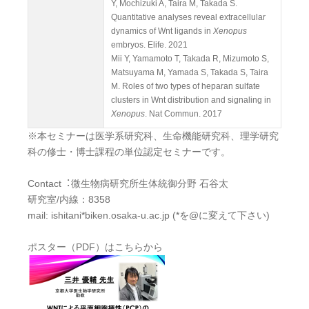
Y, Mochizuki A, Taira M, Takada S.
Quantitative analyses reveal extracellular
dynamics of Wnt ligands in
Xenopus
embryos. Elife. 2021
Mii Y, Yamamoto T, Takada R, Mizumoto S,
Matsuyama M, Yamada S, Takada S, Taira
M. Roles of two types of heparan sulfate
clusters in Wnt distribution and signaling in
Xenopus
. Nat Commun. 2017
※本セミナーは医学系研究科、生命機能研究科、理学研究
科の修士・博士課程の単位認定セミナーです。
Contact︓微生物病研究所生体統御分野 石谷太
研究室/内線：8358
mail: ishitani*biken.osaka-u.ac.jp (*を@に変えて下さい)
ポスター（PDF）はこちらから