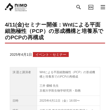
ENGLISH
4/11(金)セミナー開催：Wntによる平面
細胞極性（PCP）の形成機構と培養系で
のPCPの再構成
2025年4月1日
イベント・セミナー
演 題と講演者
Wntによる平面細胞極性（PCP）の形成機
構と培養系でのPCPの再構成
三井 優輔 先生
京都大学医生物学研究所・助教
日時
2025年4月11日（金）16:00〜