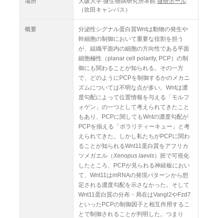
場所
大阪大学 微生物病研究所本館
微研ホール
（吹田キャンパス）
概要
分泌性シグナル蛋白質Wntは動物の発生や
幹細胞の制御において重要な役割を担う
が、組織平面内の細胞の方向性である平面
細胞極性（planar cell polarity, PCP）の制
御にも関わることが知られる。その一方
で、どのようにPCPを制御するかのメカニ
ズムについては不明な点が多い。Wntは濃
度勾配によって位置情報を与える「モルフ
ォゲン」の一つとして考えられてきたこと
もあり、PCPに関してもWntの濃度勾配が
PCPを揃える「ポラリティーキュー」と考
えられてきた。しかし私たちがPCPに関わ
ることが知られるWnt11蛋白質をアフリカ
ツメガエル（
Xenopus laevis
）胚で可視化
したところ、PCPが見られる神経板におい
て、Wnt11はmRNAの発現パターンから想
定される濃度勾配を示さなかった。そして
Wnt11蛋白質の分布・局在はVangl2やFzd7
といったPCPの制御因子と相互作用するこ
とで制御されることが判明した。つまり