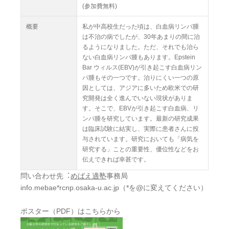
(参加費無料)
概要
私が中高校生だった頃は、白血病リンパ腫
は不治の病でしたが、30年あまりの間に治
るようになりました。ただ、それでも治ら
ない白血病リンパ腫もあります。Epstein
Bar ウィルス(EBV)が引き起こす白血病リン
パ腫もその一つです。治りにくい一つの原
因としては、アジアに多いため欧米での研
究開発は全く進んでいない現状がありま
す。そこで、EBVが引き起こす白血病、リ
ンパ腫を研究しています。最新の研究成果
は臨床試験に結実し、実際に患者さんに投
与されています。研究においても「病気を
研究する」ことの重要性、優位性などをお
伝えできれば幸甚です。
問い合わせ先︓
めばえ適塾
事務局
info.mebae*rcnp.osaka-u.ac.jp（*を@に変えてください）
ポスター（PDF）はこちらから