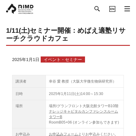
ENGLISH
1/11(土)セミナー開催：めばえ適塾リサ
ーチクラウドカフェ
2025年1月1日
イベント・セミナー
講演者
幸谷 愛 教授（大阪大学微生物病研究所）
日時
2025年1月11日(土)14:00～15:30
場所
場所/グランフロント大阪北館タワーB10階
ナレッジキャピタルカンファレンスルーム
タワーB
RoomB05+06 (オンライン参加もできます)
お申込み
お申込みフォーム
よりお申込みください。