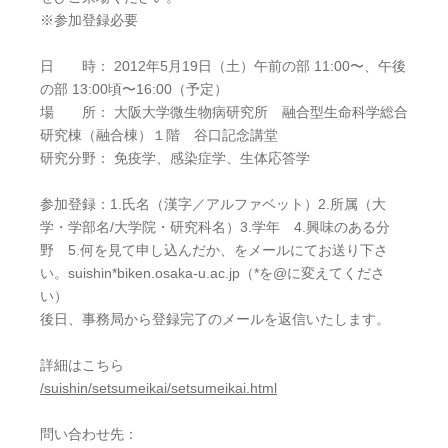
※参加登録必要
日 時： 2012年5月19日（土）午前の部 11:00〜、午後
の部 13:00頃〜16:00（予定）
場 所： 大阪大学微生物病研究所 融合型生命科学総合
研究棟（融合棟）１階 谷口記念講堂
研究分野： 免疫学、感染症学、生体応答学
参加登録：1.氏名（漢字／アルファベット）2.所属（大
学・学部名/大学院・研究科名）3.学年 4.興味のある分
野 5.何を見て申し込んだか、をメールにてお送り下さ
い。suishin*biken.osaka-u.ac.jp（*を@に変えてくださ
い）
後日、事務局から登録完了のメールを返信いたします。
詳細はこちら
/suishin/setsumeikai/setsumeikai.html
問い合わせ先：