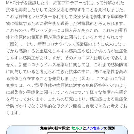
MHC分子を認識したり、細菌プロテアーゼによって分解された
抗体を認識したりして免疫反応を誘導することを見出しました。
これは抑制化レセプターを利用して免疫反応を抑制する病原微生
物に抵抗するために宿主側が獲得した対抗戦術と考えられます。
これらのペア型レセプターには個人差があるため、これらの受容
体と病原体の相互作用が重症化に関与していると考えられます
（図2）。また、新型コロナウイルス感染症のように成人になっ
てから感染すると重症化しやすい感染症や逆に子供の方が重症化
しやすい感染症がありますが、そのメカニズムは明らかでありま
せん。新型コロナウイルス感染症に関しては、これまで感染防御
に関与していると考えられてきた抗体の中に、逆に感染性を高め
る抗体も存在することを発見しました（図3）。このように当研
究室では、ペア型受容体や病原体に対する免疫応答等がどのよう
に感染症の重症化に関与しているかについて様々な角度から研究
を行なっております。これらの研究により、感染症による重症化
予防ばかりでなく効果的なワクチン開発に貢献できると考えてお
ります。