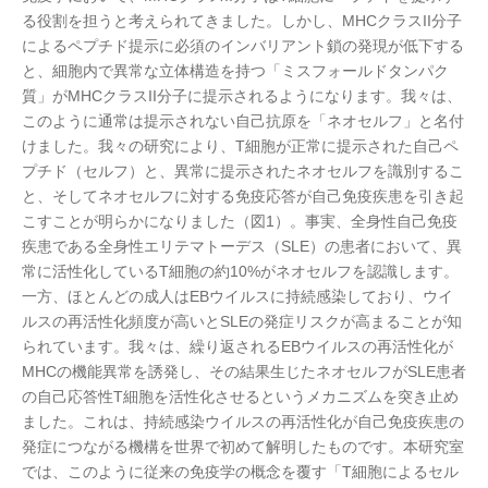
る役割を担うと考えられてきました。しかし、MHCクラスII分子
によるペプチド提示に必須のインバリアント鎖の発現が低下する
と、細胞内で異常な立体構造を持つ「ミスフォールドタンパク
質」がMHCクラスII分子に提示されるようになります。我々は、
このように通常は提示されない自己抗原を「ネオセルフ」と名付
けました。我々の研究により、T細胞が正常に提示された自己ペ
プチド（セルフ）と、異常に提示されたネオセルフを識別するこ
と、そしてネオセルフに対する免疫応答が自己免疫疾患を引き起
こすことが明らかになりました（図1）。事実、全身性自己免疫
疾患である全身性エリテマトーデス（SLE）の患者において、異
常に活性化しているT細胞の約10%がネオセルフを認識します。
一方、ほとんどの成人はEBウイルスに持続感染しており、ウイ
ルスの再活性化頻度が高いとSLEの発症リスクが高まることが知
られています。我々は、繰り返されるEBウイルスの再活性化が
MHCの機能異常を誘発し、その結果生じたネオセルフがSLE患者
の自己応答性T細胞を活性化させるというメカニズムを突き止め
ました。これは、持続感染ウイルスの再活性化が自己免疫疾患の
発症につながる機構を世界で初めて解明したものです。本研究室
では、このように従来の免疫学の概念を覆す「T細胞によるセル