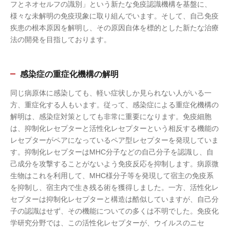
フとネオセルフの識別」という新たな免疫認識機構を基盤に、
様々な未解明の免疫現象に取り組んでいます。そして、自己免疫
疾患の根本原因を解明し、その原因自体を標的とした新たな治療
法の開発を目指しております。
感染症の重症化機構の解明
同じ病原体に感染しても、軽い症状しか見られない人がいる一
方、重症化する人もいます。従って、感染症による重症化機構の
解明は、感染症対策としても非常に重要になります。免疫細胞
は、抑制化レセプターと活性化レセプターという相反する機能の
レセプターがペアになっているペア型レセプターを発現していま
す。抑制化レセプターはMHC分子などの自己分子を認識し、自
己成分を攻撃することがないよう免疫反応を抑制します。病原微
生物はこれを利用して、MHC様分子等を発現して宿主の免疫系
を抑制し、宿主内で生き残る術を獲得しました。一方、活性化レ
セプターは抑制化レセプターと構造は酷似していますが、自己分
子の認識はせず、その機能についての多くは不明でした。免疫化
学研究分野では、この活性化レセプターが、ウイルスのニセ