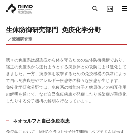
ENGLISH
生体防御研究部門 免疫化学分野
／荒瀬研究室
我々の免疫系は感染症から体を守るための生体防御機構であり、
宿主の免疫系から逃れようとする病原体との攻防により進化して
きました。一方、病原体を攻撃するための免疫機構の異常によっ
て自己免疫疾患やアレルギー疾患等の様々な疾患が生じます。
免疫化学研究分野では、免疫系の機能分子と病原体との相互作用
の解明を通じて、なぜ自己免疫疾患が発症したり感染症が重症化
したりする分子機構の解明を行なっています。
ネオセルフと自己免疫疾患
免疫学において、MHCクラスII分子はT細胞にペプチドを提示す