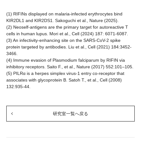
(1) RIFINs displayed on malaria-infected erythrocytes bind
KIR2DL1 and KIR2DS1. Sakoguchi et al., Nature (2025).
(2) Neoself-antigens are the primary target for autoreactive T
cells in human lupus. Mori et al., Cell (2024) 187: 6071-6087.
(3) An infectivity-enhancing site on the SARS-CoV-2 spike
protein targeted by antibodies. Liu et al., Cell (2021) 184:3452-
3466.
(4) Immune evasion of Plasmodium falciparum by RIFIN via
inhibitory receptors. Saito F., et al., Nature (2017) 552:101–105.
(5) PILRα is a herpes simplex virus-1 entry co-receptor that
associates with glycoprotein B. Satoh T., et al., Cell (2008)
132:935-44.
研究室一覧へ戻る