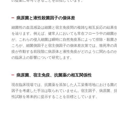
の提案に寄与できることを目指しています。
病原菌と液性殺菌因子の個体差
細菌性の血流感染は細菌と宿主免疫間の複雑な相互反応の結果
を辿ります。例えば、健常人においても常在フローラ中の細菌
が、これらの侵入細菌は瞬時に自然免疫系によって排除・殺菌
ころが、細菌側因子と宿主側因子の個体差次第では、致死率の
疫が作動する前段階に病原体と液性免疫がどのように関わるの
の臨床上の影響について研究します。
病原菌、宿主免疫、抗菌薬の相互関係性
現在臨床現場では、抗菌薬を添加した人工栄養培地における菌
因子を考慮した手法は取られていません。宿主因子、病原菌、抗
性試験を将来的に提示することを目標としています。