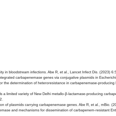
eity in bloodstream infections. Abe R, et al., Lancet Infect Dis. (2023)
tegrated carbapenemase genes via conjugative plasmids in Escherichia
dard for the determination of heteroresistance in carbapenemase-producing
als a limited variety of New Delhi metallo-β-lactamase-producing carb
2.
on of plasmids carrying carbapenemase genes. Abe R, et al., mBio. (
emase and mechanisms for dissemination of carbapenem-resistant Ente