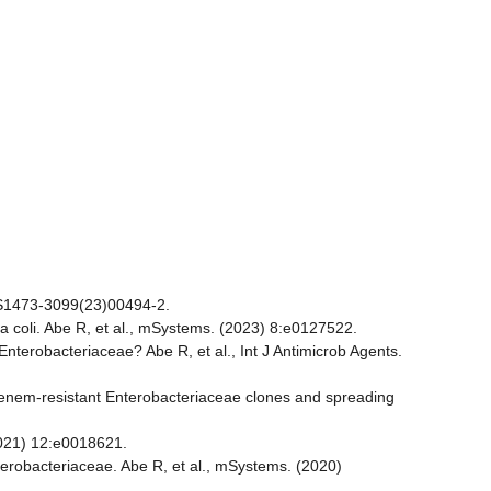
 6:S1473-3099(23)00494-2.
 coli. Abe R, et al., mSystems. (2023) 8:e0127522.
 Enterobacteriaceae? Abe R, et al., Int J Antimicrob Agents.
apenem-resistant Enterobacteriaceae clones and spreading
2021) 12:e0018621.
robacteriaceae. Abe R, et al., mSystems. (2020)