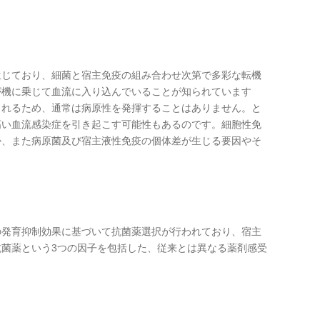
生じており、細菌と宿主免疫の組み合わせ次第で多彩な転機
が機に乗じて血流に入り込んでいることが知られています
されるため、通常は病原性を発揮することはありません。と
高い血流感染症を引き起こす可能性もあるのです。細胞性免
か、また病原菌及び宿主液性免疫の個体差が生じる要因やそ
の発育抑制効果に基づいて抗菌薬選択が行われており、宿主
菌薬という3つの因子を包括した、従来とは異なる薬剤感受