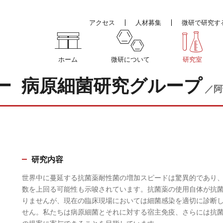
アクセス
人材募集
微研で研究す
ホーム
微研について
研究室
ー 病原細菌研究グループ
／阿
研究内容
世界中に蔓延する抗菌薬耐性菌の増加スピードは驚異的であり、
数を上回る可能性も示唆されています。抗菌薬の使用自体が抗
りませんが、現在の臨床現場においては細菌感染を適切に診断
せん。私たちは病原細菌とそれに対する宿主免疫、さらには抗