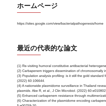
ホームページ
https://sites.google.com/view/bacterialpathogenesis/home
最近の代表的な論文
(1) Re-visiting humoral constitutive antibacterial heterogen
(2) Carbapenem triggers dissemination of chromosomally in
(3) Population analysis profiling: is it still the gold stan
(2022) 60:106644.
(4) A nationwide plasmidome surveillance in Thailand reve
plasmids. Abe R, et al., J Clin Microbiol. (2022) 60:e010802
(5) Enhanced carbapenem resistance through multimerizati
(6) Characterization of the plasmidome encoding carbapen
5:e00759-20.