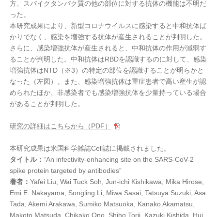
方、スパイクタンパク質の他の部位に対する抗体の機能は不明だ
った。
本研究成果により、新型コロナウイルスに感染すると中和抗体ば
かりでなく、感染を増強する抗体が産生されることが判明した。
さらに、感染増強抗体が産生されると、中和抗体の作用が減弱す
ることが判明した。中和抗体はRBDを認識するのに対して、感染
増強抗体はNTD（※3）の特定の部位を認識することが明らかと
なった（左図）。また、感染増強抗体は重症患者で高い産生が認
められたほか、非感染者でも感染増強抗体を少量持っている場合
があることが判明した。
研究の詳細はこちらから（PDF）
本研究成果は米国科学雑誌Cell誌に掲載されました。
タイトル：
“An infectivity-enhancing site on the SARS-CoV-2
spike protein targeted by antibodies”
著者：
Yafei Liu, Wai Tuck Soh, Jun-ichi Kishikawa, Mika Hirose,
Emi E. Nakayama, Songling Li, Miwa Sasai, Tatsuya Suzuki, Asa
Tada, Akemi Arakawa, Sumiko Matsuoka, Kanako Akamatsu,
Makoto Matsuda, Chikako Ono, Shiho Torii, Kazuki Kishida, Hui