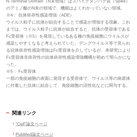
N-Terminal Domain（N末領域）はスパイクタンパク質（Spike）
のアミノ酸のN末の領域で、機能はよくわかっていない領域。
※4： 抗体依存性感染増強（ADE）
ウイルス粒子に抗体が結合することで感染が増強する現象。これ
までは、ウイルス粒子に抗体が結合すると、抗体の受容体である
Fc受容体（※5）を発現しているある種の免疫細胞にウイルスが
感染しやすくなると考えられていた。デングウイルス等で見られ
る抗体依存性感染増強はFc受容体を介しているが、本研究により
Fc受容体非依存性の抗体依存性感染増強機構が初めて明らかにな
った。
※5： Fc受容体
一部の免疫細胞の表面に発現する受容体で、ウイルス等の病原体
に付着した抗体に結合して、免疫細胞の活性化などに関与する。
関連リンク
"Cell"論文ページ
PubMed論文ページ